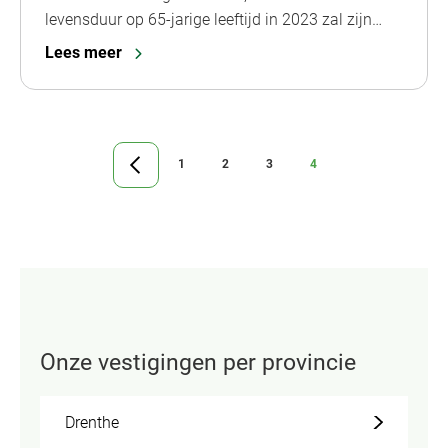
levensduur op 65-jarige leeftijd in 2023 zal zijn…
Lees meer
1
2
3
4
Ga
Ga
Ga
Ga
Ga
naar
naar
naar
naar
naar
vorige
pagina
pagina
pagina
pagina
pagina
Onze vestigingen per provincie
Drenthe