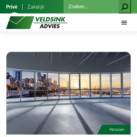
Ga
Zoeken
Privé
Zakelijk
naar
de
inhoud
Pensioen