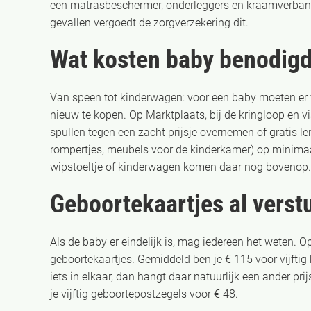
een matrasbeschermer, onderleggers en kraamverband
gevallen vergoedt de zorgverzekering dit.
Wat kosten baby benodig
Van speen tot kinderwagen: voor een baby moeten er ve
nieuw te kopen. Op Marktplaats, bij de kringloop en v
spullen tegen een zacht prijsje overnemen of gratis l
rompertjes, meubels voor de kinderkamer) op minimaal
wipstoeltje of kinderwagen komen daar nog bovenop.
Geboortekaartjes al verst
Als de baby er eindelijk is, mag iedereen het weten. Op
geboortekaartjes. Gemiddeld ben je € 115 voor vijftig k
iets in elkaar, dan hangt daar natuurlijk een ander pri
je vijftig geboortepostzegels voor € 48.