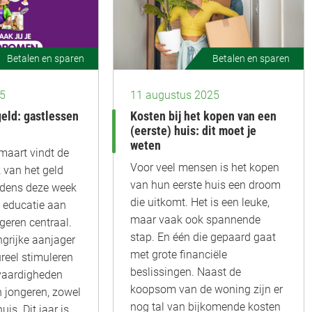
Betalen en sparen
Betalen en sparen
25
11 augustus 2025
eld: gastlessen
Kosten bij het kopen van een
(eerste) huis: dit moet je
weten
maart vindt de
Voor veel mensen is het kopen
 van het geld
van hun eerste huis een droom
ijdens deze week
die uitkomt. Het is een leuke,
e educatie aan
maar vaak ook spannende
geren centraal.
stap. En één die gepaard gaat
ngrijke aanjager
met grote financiële
ureel stimuleren
beslissingen. Naast de
 vaardigheden
koopsom van de woning zijn er
n jongeren, zowel
nog tal van bijkomende kosten
uis. Dit jaar is