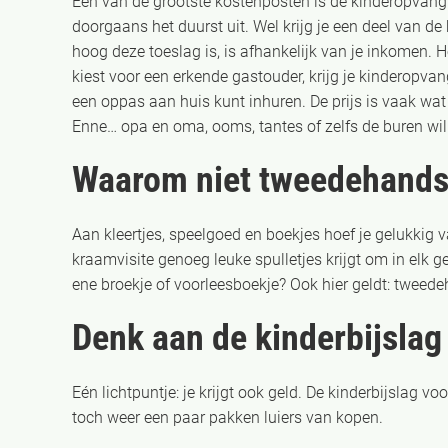
Een van de grootste kostenposten is de kinderopvang. 
doorgaans het duurst uit. Wel krijg je een deel van d
hoog deze toeslag is
,
is afhankelijk van je inkomen. Ho
kiest voor een erkende gastouder, krijg je kinderopva
een oppas aan huis kunt inhuren. De prijs is vaak wat l
Enne… opa en oma, ooms, tantes of zelfs de buren wil
Waarom niet tweedehand
Aan kleertjes, speelgoed en boekjes hoef je gelukkig va
kraamvisite genoeg leuke spulletjes krijgt om in elk g
ene broekje of voorleesboekje? Ook hier geldt: tweed
Denk aan de kinderbijslag
Eén lichtpuntje: je krijgt ook geld. De kinderbijslag vo
toch weer een paar pakken luiers van kopen.