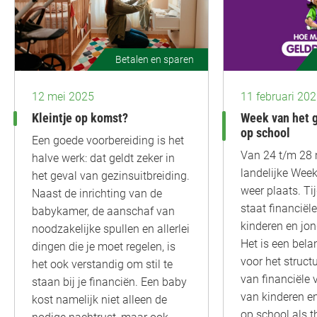
Betalen en sparen
12 mei 2025
11 februari 20
Kleintje op komst?
Week van het g
op school
Een goede voorbereiding is het
Van 24 t/m 28 
halve werk: dat geldt zeker in
landelijke Week
het geval van gezinsuitbreiding.
weer plaats. T
Naast de inrichting van de
staat financiël
babykamer, de aanschaf van
kinderen en jon
noodzakelijke spullen en allerlei
Het is een bela
dingen die je moet regelen, is
voor het struct
het ook verstandig om stil te
van financiële
staan bij je financiën. Een baby
van kinderen e
kost namelijk niet alleen de
op school als th