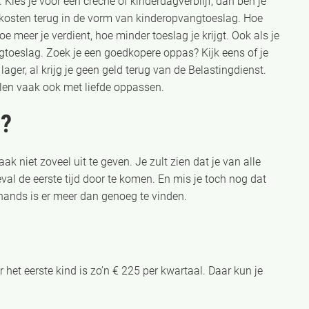
Kies je voor een crèche of kinderdagverblijf, dan ben je
e kosten terug in de vorm van kinderopvangtoeslag. Hoe
e meer je verdient, hoe minder toeslag je krijgt. Ook als je
ngtoeslag. Zoek je een goedkopere oppas? Kijk eens of je
ager, al krijg je geen geld terug van de Belastingdienst.
len vaak ook met liefde oppassen.
s?
ak niet zoveel uit te geven. Je zult zien dat je van alle
eval de eerste tijd door te komen. En mis je toch nog dat
ehands is er meer dan genoeg te vinden.
or het eerste kind is zo’n € 225 per kwartaal. Daar kun je