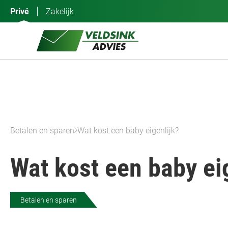
Ga
Privé
Zakelijk
naar
de
inhoud
Betalen en sparen
Wat kost een baby eigenlijk?
Wat kost een baby ei
Betalen en sparen