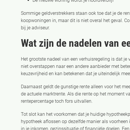
De nieuwe woning wordt je hoofdverblijf
Sommige geldverstrekkers staan ook toe dat je de rent
koopwoningen in, maar dit is niet overal het geval. C
bij je adviseur.
Wat zijn de nadelen van e
Het grootste nadeel van een verhuisregeling is dat je v
niet overstappen naar een andere aanbieder met beter
keuzevrijheid en kan betekenen dat je uiteindelijk mee
Daarnaast geldt de gunstige rente alleen voor het mee
de actuele marktrente. Als die rente op het moment 
rentepercentage toch fors uitvallen.
Tot slot kan het voorkomen dat je huidige hypotheekpro
hypotheek aflossen op dezelfde manier als voorheen i
in je inkomen, gezinssituatie of financiële doelen. Ee