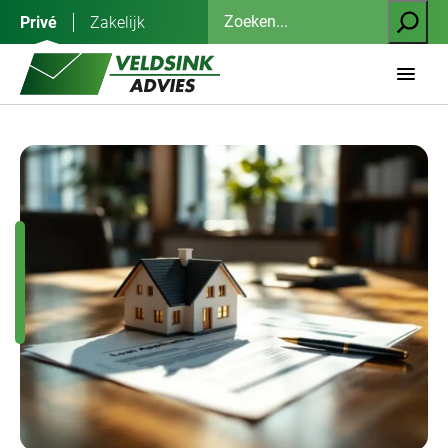
Ga
Zoeken
Privé
Zakelijk
naar
de
inhoud