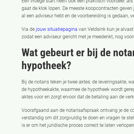
Een vroege start heeft ook een praktisch voordeel: al
gaat de klok lopen. De meeste koopcontracten geven je 
al een adviseur hebt en de voorbereiding is gedaan, v
Via de
jouw situatiepagina
van Veldsink kun je alvas
zodat een adviseur gericht met je meedenkt, nog voord
Wat gebeurt er bij de notar
hypotheek?
Bij de notaris teken je twee aktes: de leveringsakte,
de hypotheekakte, waarmee de hypotheek wordt geregist
aktes voor en zorgt ervoor dat de betaling aan de verk
Voorafgaand aan de notarisafspraak ontvang je de co
verstandig om dit zorgvuldig te doen en vragen te stell
is er om het juridische proces correct te laten verlopen