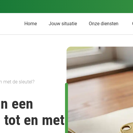
Home
Jouw situatie
Onze diensten
n met de sleutel?
an een
 tot en met