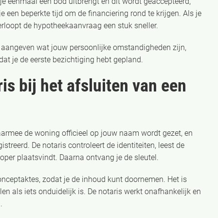
s je eenmaal een bod uitbrengt en dit wordt geaccepteerd,
een beperkte tijd om de financiering rond te krijgen. Als je
erloopt de hypotheekaanvraag een stuk sneller.
t aangeven wat jouw persoonlijke omstandigheden zijn,
at je de eerste bezichtiging hebt gepland.
is bij het afsluiten van een
 waarmee de woning officieel op jouw naam wordt gezet, en
reerd. De notaris controleert de identiteiten, leest de
oper plaatsvindt. Daarna ontvang je de sleutel.
nceptaktes, zodat je de inhoud kunt doornemen. Het is
en als iets onduidelijk is. De notaris werkt onafhankelijk en
.