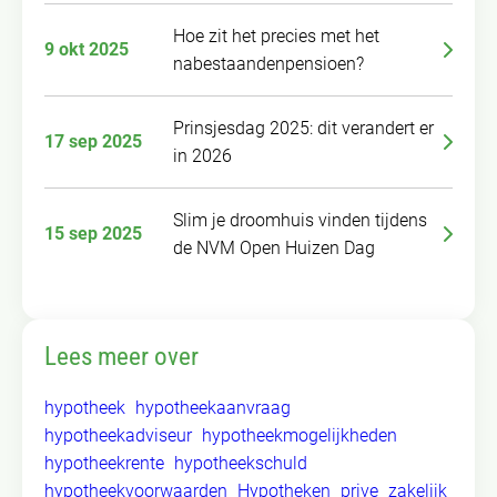
Hoe zit het precies met het
9 okt 2025
nabestaandenpensioen?
Prinsjesdag 2025: dit verandert er
17 sep 2025
in 2026
Slim je droomhuis vinden tijdens
15 sep 2025
de NVM Open Huizen Dag
Lees meer over
hypotheek
hypotheekaanvraag
hypotheekadviseur
hypotheekmogelijkheden
hypotheekrente
hypotheekschuld
hypotheekvoorwaarden
Hypotheken
prive
zakelijk