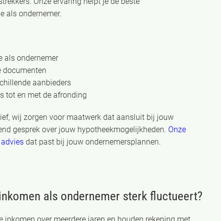
trekkers. Onze ervaring helpt je de beste
ie als ondernemer.
ie als ondernemer
de documenten
chillende aanbieders
s tot en met de afronding
ief, wij zorgen voor maatwerk dat aansluit bij jouw
ijvend gesprek over jouw hypotheekmogelijkheden.
Onze
 advies
dat past bij jouw ondernemersplannen.
 inkomen als ondernemer sterk fluctueert?
lde inkomen over meerdere jaren en houden rekening met