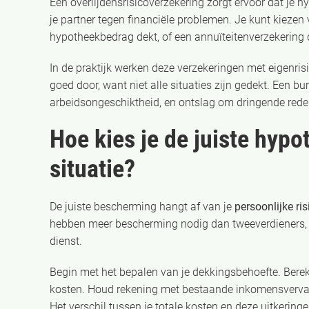
Een overlijdensrisicoverzekering zorgt ervoor dat je hy
je partner tegen financiële problemen. Je kunt kiezen 
hypotheekbedrag dekt, of een annuïteitenverzekering 
In de praktijk werken deze verzekeringen met eigenris
goed door, want niet alle situaties zijn gedekt. Een bur
arbeidsongeschiktheid, en ontslag om dringende rede
Hoe kies je de juiste hyp
situatie?
De juiste bescherming hangt af van je
persoonlijke ris
hebben meer bescherming nodig dan tweeverdieners, e
dienst.
Begin met het bepalen van je dekkingsbehoefte. Bere
kosten. Houd rekening met bestaande inkomensvervan
Het verschil tussen je totale kosten en deze uitkerin