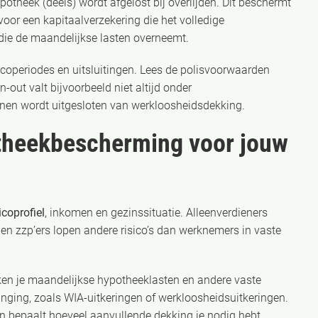
potheek (deels) wordt afgelost bij overlijden. Dit beschermt
voor een kapitaalverzekering die het volledige
die de maandelijkse lasten overneemt.
icoperiodes en uitsluitingen. Lees de polisvoorwaarden
n-out valt bijvoorbeeld niet altijd onder
nen wordt uitgesloten van werkloosheidsdekking.
otheekbescherming voor jouw
icoprofiel
, inkomen en gezinssituatie. Alleenverdieners
n zzp’ers lopen andere risico’s dan werknemers in vaste
ken je maandelijkse hypotheeklasten en andere vaste
ging, zoals WIA-uitkeringen of werkloosheidsuitkeringen.
gen bepaalt hoeveel aanvullende dekking je nodig hebt.