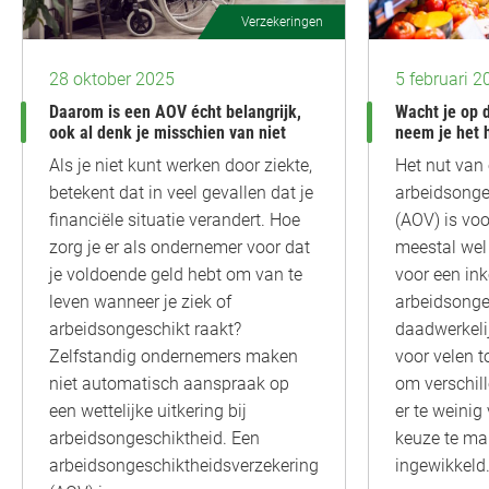
Verzekeringen
28 oktober 2025
5 februari 2
Daarom is een AOV écht belangrijk,
Wacht je op 
ook al denk je misschien van niet
neem je het 
Als je niet kunt werken door ziekte,
Het nut van
betekent dat in veel gevallen dat je
arbeidsonge
financiële situatie verandert. Hoe
(AOV) is vo
zorg je er als ondernemer voor dat
meestal wel 
je voldoende geld hebt om van te
voor een in
leven wanneer je ziek of
arbeidsonge
arbeidsongeschikt raakt?
daadwerkelij
Zelfstandig ondernemers maken
voor velen t
niet automatisch aanspraak op
om verschill
een wettelijke uitkering bij
er te weini
arbeidsongeschiktheid. Een
keuze te mak
arbeidsongeschiktheidsverzekering
ingewikkeld.”