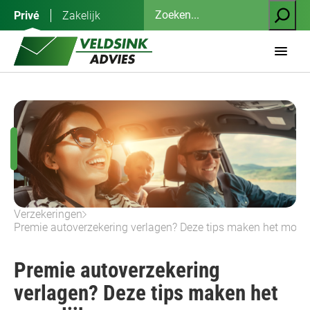
Ga
Zoeken
Privé
Zakelijk
naar
de
inhoud
Verzekeringen
Premie autoverzekering verlagen? Deze tips maken het mogel
Premie autoverzekering
verlagen? Deze tips maken het