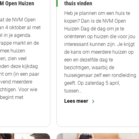
VM Open Huizen
thuis vinden
Heb je plannen om een huis te
aat de NVM Open
kopen? Dan is de NVM Open
n 4 oktober al met
Huizen Dag dé dag om je te
el in je agenda.
oriënteren op huizen die voor jou
rappe markt en de
interessant kunnen zijn. Je krijgt
rmee huizen
de kans om meerdere huizen op
en, zien veel
een en dezelfde dag te
den deze kijkdag
bezichtigen, waarbij de
t om (in een paar
huiseigenaar zelf een rondleiding
lijvend meerdere
geeft. Op zaterdag 5 april,
ichtigen. Voor wie
tussen…
begint met
Lees meer