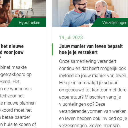
Hypotheken
Verzekeringen
19 juli 2023
 het nieuwe
Jouw manier van leven bepaalt
d voor jouw
hoe je je verzekert
?
Onze samenleving verandert
abinet maakte
continu en dat heeft mogelijk ook
egeerakkoord op
invloed op jouw manier van leven.
ekend. Het
Heb je in coronatijd je schuur
n de wooncrisis
omgebouwd tot kantoor met dure
teit voor het
apparatuur? Misschien vang je
de nieuwe plannen
vluchtelingen op? Deze
akkoord moet het
veranderende vormen van werken
n betaalbaarder
en leven hebben ook invloed op je
 huis te kopen of
verzekeringen. Zoveel mensen,