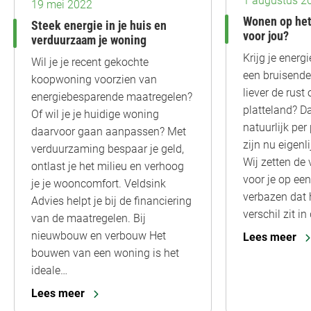
1 augustus 2
19 mei 2022
Wonen op het 
Steek energie in je huis en
voor jou?
verduurzaam je woning
Krijg je energ
Wil je je recent gekochte
een bruisende 
koopwoning voorzien van
liever de rust
energiebesparende maatregelen?
platteland? Da
Of wil je je huidige woning
natuurlijk pe
daarvoor gaan aanpassen? Met
zijn nu eigenl
verduurzaming bespaar je geld,
Wij zetten de
ontlast je het milieu en verhoog
voor je op een 
je je wooncomfort. Veldsink
verbazen dat 
Advies helpt je bij de financiering
verschil zit in
van de maatregelen. Bij
nieuwbouw en verbouw Het
Lees meer
bouwen van een woning is het
ideale…
Lees meer