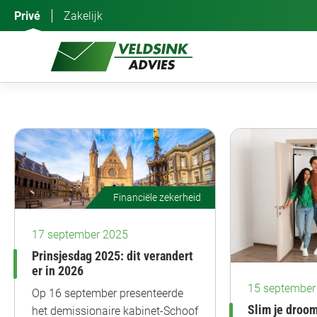
Ga
Privé
Zakelijk
naar
de
inhoud
Financiële zekerheid
17 september 2025
Prinsjesdag 2025: dit verandert
er in 2026
15 september
Op 16 september presenteerde
Slim je droo
het demissionaire kabinet-Schoof