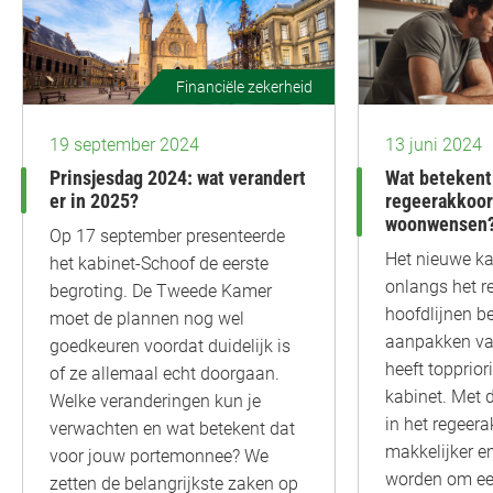
Financiële zekerheid
19 september 2024
13 juni 2024
Prinsjesdag 2024: wat verandert
Wat betekent
er in 2025?
regeerakkoor
woonwensen
Op 17 september presenteerde
Het nieuwe k
het kabinet-Schoof de eerste
onlangs het r
begroting. De Tweede Kamer
hoofdlijnen b
moet de plannen nog wel
aanpakken va
goedkeuren voordat duidelijk is
heeft toppriori
of ze allemaal echt doorgaan.
kabinet. Met 
Welke veranderingen kun je
in het regeer
verwachten en wat betekent dat
makkelijker e
voor jouw portemonnee? We
worden om een
zetten de belangrijkste zaken op