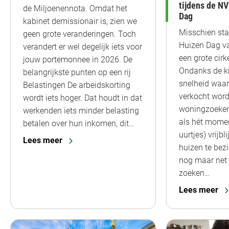
tijdens de N
de Miljoenennota. Omdat het
Dag
kabinet demissionair is, zien we
Misschien st
geen grote veranderingen. Toch
Huizen Dag va
verandert er wel degelijk iets voor
een grote cirk
jouw portemonnee in 2026. De
Ondanks de k
belangrijkste punten op een rij
snelheid waa
Belastingen De arbeidskorting
verkocht word
wordt iets hoger. Dat houdt in dat
woningzoeken
werkenden iets minder belasting
als hét momen
betalen over hun inkomen, dit…
uurtjes) vrijb
Lees meer
huizen te bez
nog maar net 
zoeken…
Lees meer