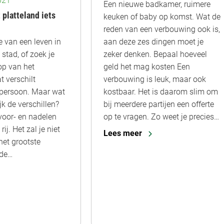
021
Een nieuwe badkamer, ruimere
platteland iets
keuken of baby op komst. Wat de
reden van een verbouwing ook is,
aan deze zes dingen moet je
ie van een leven in
zeker denken. Bepaal hoeveel
stad, of zoek je
geld het mag kosten Een
 op van het
verbouwing is leuk, maar ook
t verschilt
kostbaar. Het is daarom slim om
r persoon. Maar wat
bij meerdere partijen een offerte
ijk de verschillen?
op te vragen. Zo weet je precies…
 voor- en nadelen
rij. Het zal je niet
Lees meer
het grootste
 de…