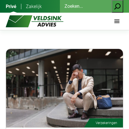
Ga
Zoeken
Privé
Zakelijk
naar
de
inhoud
Verzekeringen