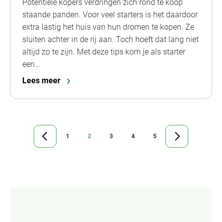
Potentiële kopers verdringen zich rond te koop
staande panden. Voor veel starters is het daardoor
extra lastig het huis van hun dromen te kopen. Ze
sluiten achter in de rij aan. Toch hoeft dat lang niet
altijd zo te zijn. Met deze tips kom je als starter
een…
Lees meer
1
2
3
4
5
Ga
Ga
Ga
Ga
Ga
Ga
Ga
naar
naar
naar
naar
naar
naar
naar
vorige
pagina
pagina
pagina
pagina
pagina
de
pagina
volgende
pagina