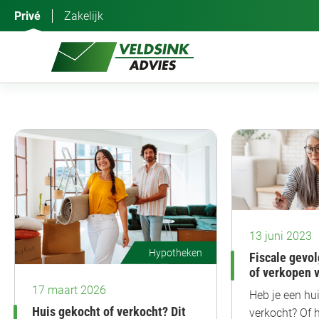
Ga
Privé
Zakelijk
naar
de
inhoud
13 juni 2023
Hypotheken
Fiscale gevol
of verkopen v
17 maart 2026
Heb je een hu
Huis gekocht of verkocht? Dit
verkocht? Of 