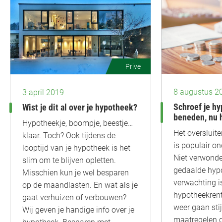
Prive
8 augustus 2
3 april 2019
Schroef je h
Wist je dit al over je hypotheek?
beneden, nu 
Hypotheekje, boompje, beestje…
Het oversluit
klaar. Toch? Ook tijdens de
is populair o
looptijd van je hypotheek is het
Niet verwonder
slim om te blijven opletten.
gedaalde hypo
Misschien kun je wel besparen
verwachting i
op de maandlasten. En wat als je
hypotheekrent
gaat verhuizen of verbouwen?
weer gaan sti
Wij geven je handige info over je
maatregelen d