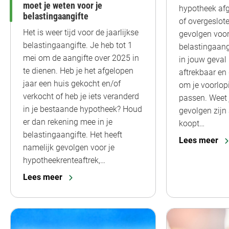
moet je weten voor je
hypotheek afg
belastingaangifte
of overgeslote
Het is weer tijd voor de jaarlijkse
gevolgen voor
belastingaangifte. Je heb tot 1
belastingaang
mei om de aangifte over 2025 in
in jouw geval
te dienen. Heb je het afgelopen
aftrekbaar en
jaar een huis gekocht en/of
om je voorlop
verkocht of heb je iets veranderd
passen. Weet j
in je bestaande hypotheek? Houd
gevolgen zijn 
er dan rekening mee in je
koopt…
belastingaangifte. Het heeft
Lees meer
namelijk gevolgen voor je
hypotheekrenteaftrek,…
Lees meer