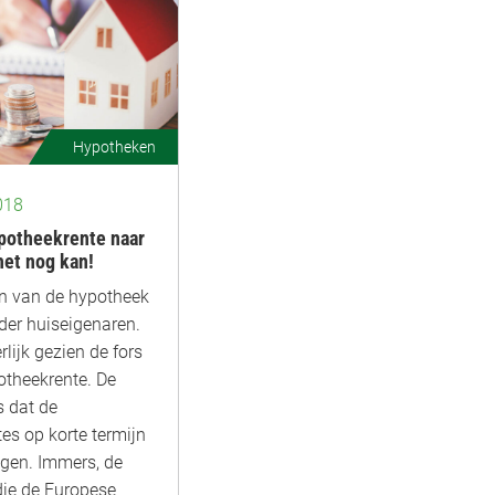
Hypotheken
018
ypotheekrente naar
het nog kan!
en van de hypotheek
nder huiseigenaren.
lijk gezien de fors
theekrente. De
s dat de
es op korte termijn
jgen. Immers, de
ie de Europese