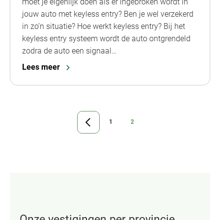
moet je eigenlijk doen als er ingebroken wordt in
jouw auto met keyless entry? Ben je wel verzekerd
in zo’n situatie? Hoe werkt keyless entry? Bij het
keyless entry systeem wordt de auto ontgrendeld
zodra de auto een signaal…
Lees meer
1
2
Ga
Ga
Ga
naar
naar
naar
vorige
pagina
pagina
pagina
Onze vestigingen per provincie