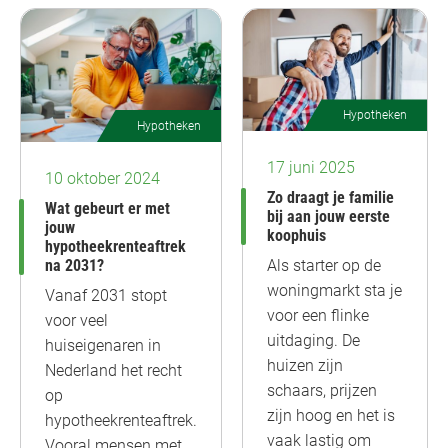
Hypotheken
Hypotheken
17 juni 2025
10 oktober 2024
Zo draagt je familie
Wat gebeurt er met
bij aan jouw eerste
jouw
koophuis
hypotheekrenteaftrek
na 2031?
Als starter op de
woningmarkt sta je
Vanaf 2031 stopt
voor een flinke
voor veel
uitdaging. De
huiseigenaren in
huizen zijn
Nederland het recht
schaars, prijzen
op
zijn hoog en het is
hypotheekrenteaftrek.
vaak lastig om
Vooral mensen met