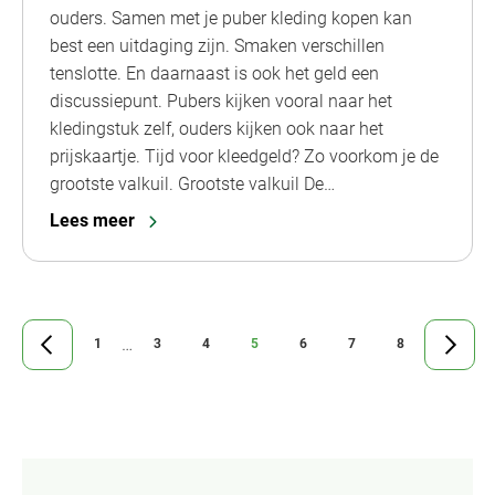
ouders. Samen met je puber kleding kopen kan
best een uitdaging zijn. Smaken verschillen
tenslotte. En daarnaast is ook het geld een
discussiepunt. Pubers kijken vooral naar het
kledingstuk zelf, ouders kijken ook naar het
prijskaartje. Tijd voor kleedgeld? Zo voorkom je de
grootste valkuil. Grootste valkuil De…
Lees meer
Tussenliggende
…
1
3
4
5
6
7
8
Ga
Ga
Ga
Ga
Ga
Ga
Ga
Ga
Ga
pagina's
naar
naar
naar
naar
naar
naar
naar
naar
naar
vorige
pagina
pagina
pagina
pagina
pagina
pagina
pagina
de
weggelaten
pagina
volgen
pagina