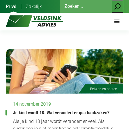
Ga
Zoeken
Privé
Zakelijk
naar
de
inhoud
Betalen en sparen
14 november 2019
Je kind wordt 18. Wat verandert er qua bankzaken?
Als je kind 18 jaar wordt verandert er veel. Als
ouder ben je niet meer financieel verantwoordelijk