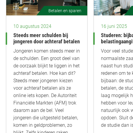
Betalen en sparen
10 augustus 2024
16 juni 2025
Steeds meer schulden bij
Studeren: bijb
jongeren door achteraf betalen
belastingaangi
Jongeren komen steeds meer in
Voor veel stude
de schulden. Een groot deel van
normaalste zaa
de oorzaak blijkt te liggen in het
naast hun studie
achteraf betalen. Hoe kan dit?
redenen om te 
Steeds meer jongeren kiezen
bijbaan: de stu
voor achteraf betalen als ze
betalen, de stu
online iets kopen. De Autoriteit
laag mogelijk 
Financiële Markten (AFM) trok
hebben voor le
daarom aan de bel. Veel
natuurlijk ook 
jongeren die uitgesteld betalen,
opdoen. Sluit d
komen in geldproblemen, zo
de studie dan i
blijkt. Zelfs kinderen raken