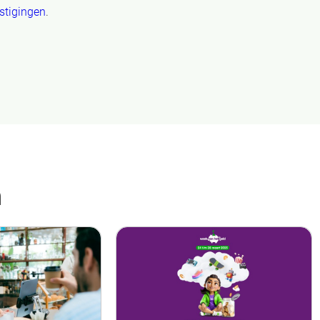
stigingen
.
n