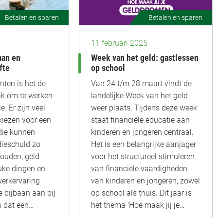
Betalen en sparen
Betalen en sparen
11 februari 2025
aan en
Week van het geld: gastlessen
fte
op school
nten is het de
Van 24 t/m 28 maart vindt de
k om te werken
landelijke Week van het geld
. Er zijn veel
weer plaats. Tijdens deze week
kiezen voor een
staat financiële educatie aan
die kunnen
kinderen en jongeren centraal.
dieschuld zo
Het is een belangrijke aanjager
houden, geld
voor het structureel stimuleren
uke dingen en
van financiële vaardigheden
werkervaring
van kinderen en jongeren, zowel
e bijbaan aan bij
op school als thuis. Dit jaar is
s dat een…
het thema ‘Hoe maak jij je…