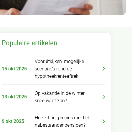
Populaire artikelen
Vooruitkijken: mogelijke
15 okt 2025
scenario’s rond de
hypotheekrenteaftrek
Op vakantie in de winter:
13 okt 2025
sneeuw of zon?
Hoe zit het precies met het
9 okt 2025
nabestaandenpensioen?