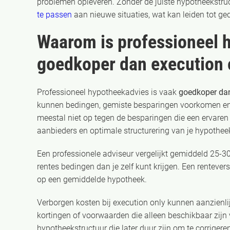
problemen opleveren. Zonder de juiste hypotheekstru
te passen
aan nieuwe situaties, wat kan leiden tot ge
Waarom is professioneel 
goedkoper dan execution 
Professioneel hypotheekadvies is vaak
goedkoper dan
kunnen bedingen, gemiste besparingen voorkomen en
meestal niet op tegen de besparingen die een ervaren a
aanbieders en optimale structurering van je hypothee
Een professionele adviseur vergelijkt gemiddeld 25-
rentes bedingen dan je zelf kunt krijgen. Een rentever
op een gemiddelde hypotheek.
Verborgen kosten bij execution only kunnen aanzienlij
kortingen of voorwaarden die alleen beschikbaar zijn 
hypotheekstructuur die later duur zijn om te corrigere