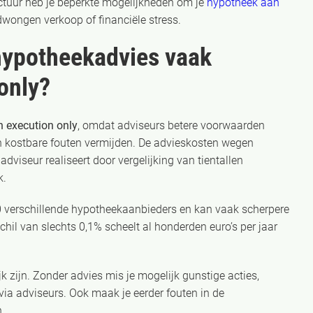
ctuur heb je beperkte mogelijkheden om je
hypotheek aan
dwongen verkoop of financiële stress.
hypotheekadvies vaak
only?
 execution only
, omdat adviseurs betere voorwaarden
 kostbare fouten vermijden. De advieskosten wegen
dviseur realiseert door vergelijking van tientallen
k.
30 verschillende hypotheekaanbieders en kan vaak scherpere
schil van slechts 0,1% scheelt al honderden euro’s per jaar
k zijn. Zonder advies mis je mogelijk gunstige acties,
via adviseurs. Ook maak je eerder fouten in de
n.