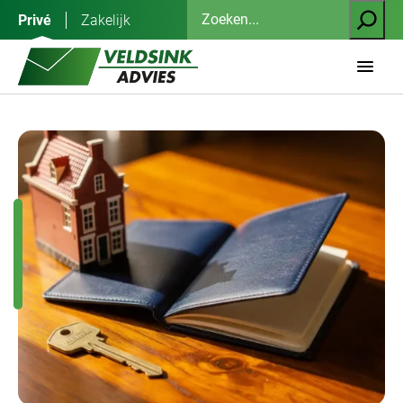
Ga
Zoeken
Privé
Zakelijk
naar
de
inhoud