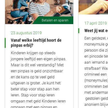
Betalen en sparen
17 april 2019
Weet jij wat 
23 augustus 2019
Een geldezel,
Vanaf welke leeftijd hoort de
moneymule ge
pinpas erbij?
persoon die zi
Kinderen krijgen op steeds
en pincode ter
jongere leeftijd een eigen pinpas.
aan iemand an
Maar is dit wel verstandig? Met
strafbaar! Wa
een pinpas is geld onzichtbaar
crimineel een
en de kans op te veel geld
(moneymules) 
uitgeven is groter. Je kunt het
criminelen bel
beter stap voor stap aan hen
met anderman
leren. Stap voor stap leren
gestolen geld
omgaan met geld Kinderen leren
anoniem blijv
omgaan met een pinpas en