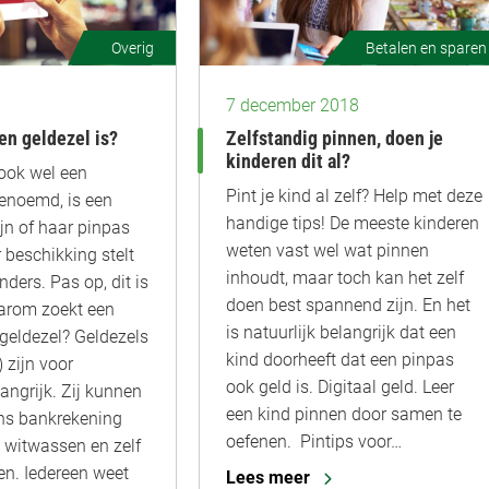
Overig
Betalen en sparen
7 december 2018
een geldezel is?
Zelfstandig pinnen, doen je
kinderen dit al?
 ook wel een
Pint je kind al zelf? Help met deze
noemd, is een
handige tips! De meeste kinderen
jn of haar pinpas
weten vast wel wat pinnen
 beschikking stelt
inhoudt, maar toch kan het zelf
ders. Pas op, dit is
doen best spannend zijn. En het
arom zoekt een
is natuurlijk belangrijk dat een
 geldezel? Geldezels
kind doorheeft dat een pinpas
zijn voor
ook geld is. Digitaal geld. Leer
angrijk. Zij kunnen
een kind pinnen door samen te
s bankrekening
oefenen. Pintips voor…
 witwassen en zelf
en. Iedereen weet
Lees meer