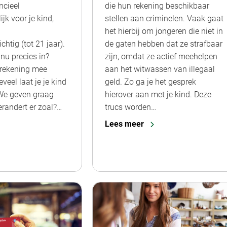
ncieel
die hun rekening beschikbaar
jk voor je kind,
stellen aan criminelen. Vaak gaat
het hierbij om jongeren die niet in
htig (tot 21 jaar).
de gaten hebben dat ze strafbaar
nu precies in?
zijn, omdat ze actief meehelpen
 rekening mee
aan het witwassen van illegaal
eel laat je je kind
geld. Zo ga je het gesprek
 We geven graag
hierover aan met je kind. Deze
erandert er zoal?…
trucs worden…
Lees meer