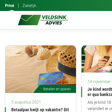
Ga
Privé
Zakelijk
naar
de
inhoud
14 november
Je kind wordt
Betalen en sparen
er qua bankz
5 augustus 2021
Als je kind 18
verandert er v
Betaalpas kwijt op vakantie? Dit