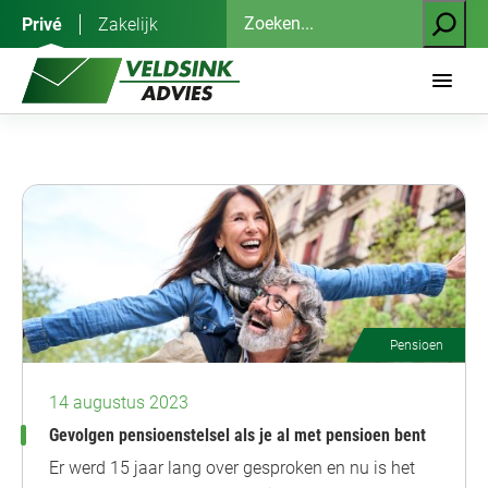
Ga
Zoeken
Privé
Zakelijk
naar
de
inhoud
Pensioen
14 augustus 2023
Gevolgen pensioenstelsel als je al met pensioen bent
Er werd 15 jaar lang over gesproken en nu is het