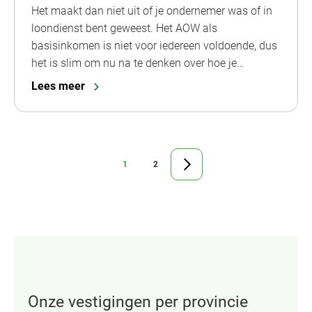
Het maakt dan niet uit of je ondernemer was of in
loondienst bent geweest. Het AOW als
basisinkomen is niet voor iedereen voldoende, dus
het is slim om nu na te denken over hoe je…
Lees meer
1
2
Ga
Ga
Ga
naar
naar
naar
pagina
pagina
de
volgende
pagina
Onze vestigingen per provincie