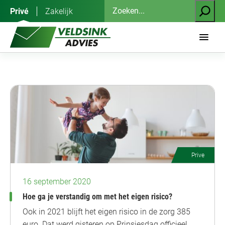
Ga
Zoeken
Privé
Zakelijk
naar
de
inhoud
Prive
16 september 2020
Hoe ga je verstandig om met het eigen risico?
Ook in 2021 blijft het eigen risico in de zorg 385
euro. Dat werd gisteren op Prinsjesdag officieel