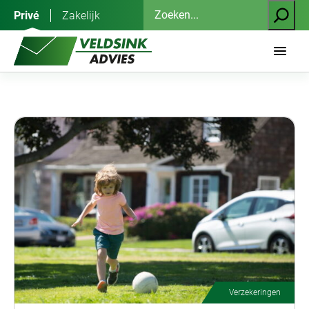
Ga
Zoeken
Privé
Zakelijk
naar
de
inhoud
Verzekeringen