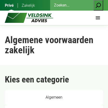
Ga
Zoeken
Privé
Zakelijk
naar
de
inhoud
Algemene voorwaarden
zakelijk
Kies een categorie
Algemeen