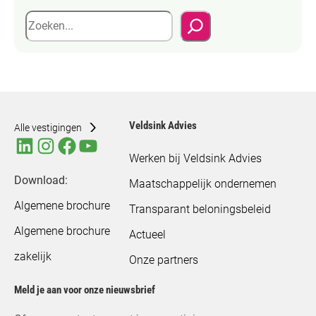
Z
o
e
k
e
n
Veldsink Advies
Alle vestigingen
Werken bij Veldsink Advies
Download:
Maatschappelijk ondernemen
Algemene brochure
Transparant beloningsbeleid
Algemene brochure
Actueel
zakelijk
Onze partners
Meld je aan voor onze nieuwsbrief