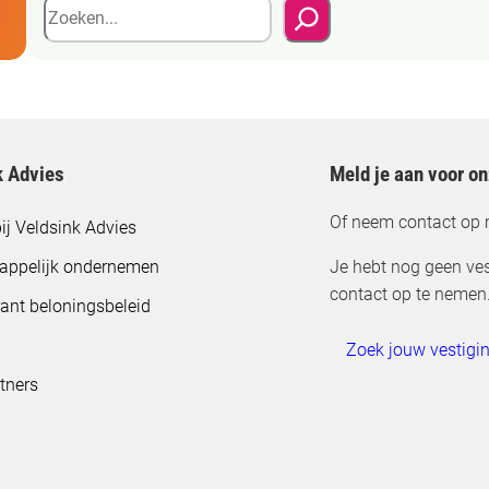
Z
o
e
k
e
n
k Advies
Meld je aan voor o
Of neem contact op 
ij Veldsink Advies
appelijk ondernemen
Je hebt nog geen ves
contact op te nemen
ant beloningsbeleid
Zoek jouw vestigi
tners