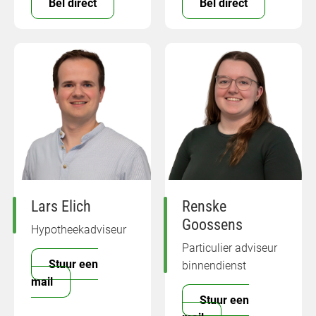
Bel direct
Bel direct
Lars Elich
Renske
Goossens
Hypotheekadviseur
Particulier adviseur
Stuur een
binnendienst
mail
Stuur een