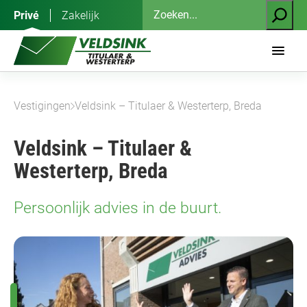
Ga
Zoeken
Privé
Zakelijk
naar
de
inhoud
Vestigingen
Veldsink – Titulaer & Westerterp, Breda
Veldsink – Titulaer &
Westerterp, Breda
Persoonlijk advies in de buurt.