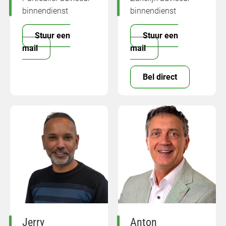
binnendienst
binnendienst
Stuur een
Stuur een
mail
mail
Bel direct
Jerry
Anton