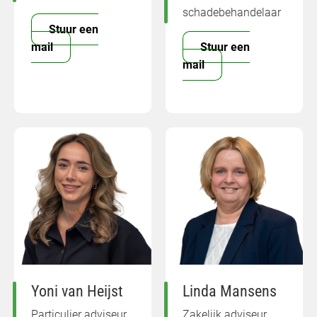
schadebehandelaar
Stuur een
mail
Stuur een
mail
Yoni van Heijst
Linda Mansens
Particulier adviseur
Zakelijk adviseur