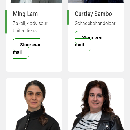
Ming Lam
Curtley Sambo
Zakelijk adviseur
Schadebehandelaar
buitendienst
Stuur een
Stuur een
mail
mail