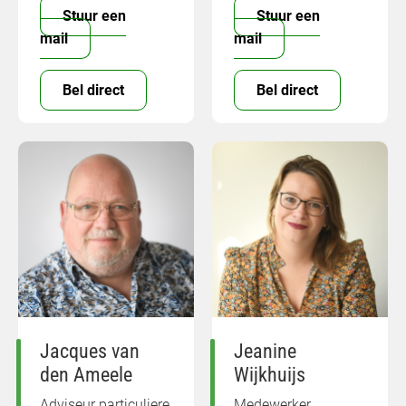
Stuur een
Stuur een
mail
mail
Bel direct
Bel direct
Jacques van
Jeanine
den Ameele
Wijkhuijs
Adviseur particuliere
Medewerker