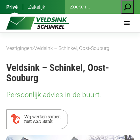
Ga
Zoeken
Privé
Zakelijk
naar
de
inhoud
Vestigingen
Veldsink – Schinkel, Oost-Souburg
Veldsink – Schinkel, Oost-
Souburg
Persoonlijk advies in de buurt.