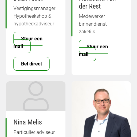
der Rest
Vestigingsmanager
Hypotheekshop &
Medewerker
hypotheekadviseur
binnendienst
zakelijk
Stuur een
mail
Stuur een
mail
Bel direct
Nina Melis
Particulier adviseur