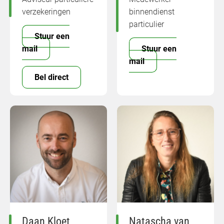
verzekeringen
binnendienst
particulier
Stuur een
mail
Stuur een
mail
Bel direct
Daan Kloet
Natascha van