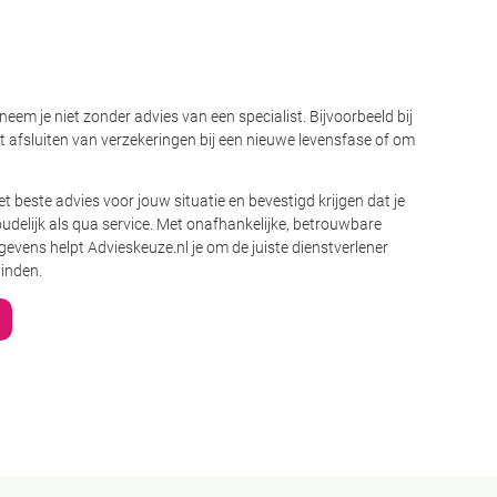
 neem je niet zonder advies van een specialist. Bijvoorbeeld bij
 afsluiten van verzekeringen bij een nieuwe levensfase of om
7 dagen geleden
Pensioen
t beste advies voor jouw situatie en bevestigd krijgen dat je
ons enorm heeft geholpen belangrijke keuzes te
Duidelijke
houdelijk als qua service. Met onafhankelijke, betrouwbare
or het proces te loodsen.
werden al
evens helpt Advieskeuze.nl je om de juiste dienstverlener
vinden.
- Arjen
bron: advieskeuze