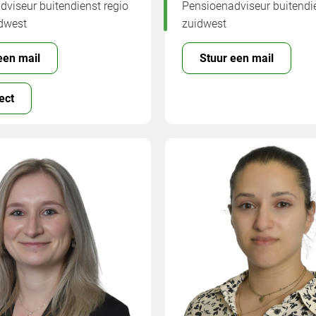
viseur buitendienst regio
Pensioenadviseur buitendie
idwest
zuidwest
een mail
Stuur een mail
ect