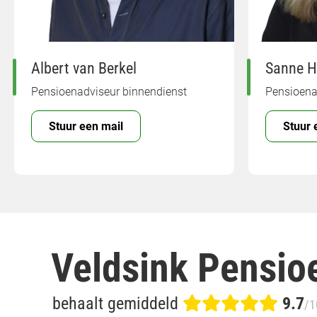
Albert van Berkel
Sanne H
Pensioenadviseur binnendienst
Pensioena
Stuur een mail
Stuur 
Veldsink Pensio
behaalt gemiddeld
9.7
/1