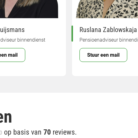
uijsmans
Ruslana Zablowskaja
dviseur binnendienst
Pensioenadviseur binnendi
een mail
Stuur een mail
en
op basis van
70
reviews.
0