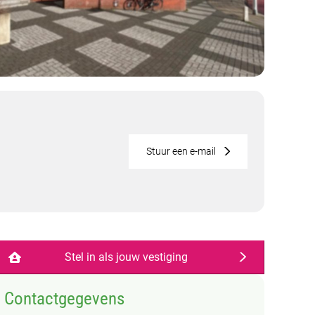
Stuur een e-mail
Stel in als jouw vestiging
Contactgegevens