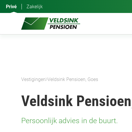
Ga
Privé
Zakelijk
naar
de
inhoud
Vestigingen
Veldsink Pensioen, Goes
Veldsink Pensioen
Persoonlijk advies in de buurt.