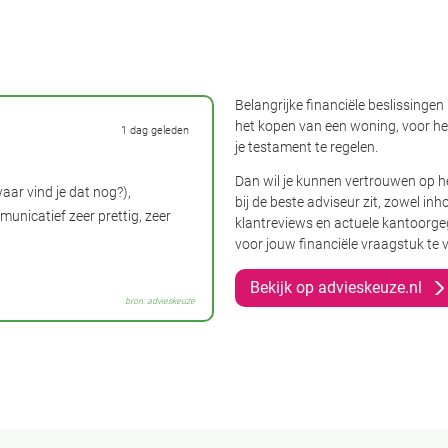
Belangrijke financiële beslissingen
het kopen van een woning, voor het
1 dag geleden
je testament te regelen.
Pensioenregeling
Dan wil je kunnen vertrouwen op he
aar vind je dat nog?),
professional die met veel geduld 
bij de beste adviseur zit, zowel in
municatief zeer prettig, zeer
maken door ons stap voor stap do
klantreviews en actuele kantoorgeg
voor jouw financiële vraagstuk te 
Bekijk op advieskeuze.nl
- Jim
bron: advieskeuze