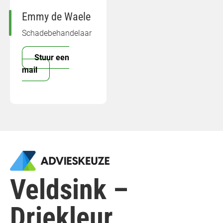
Emmy de Waele
Schadebehandelaar
Stuur een
mail
Veldsink –
Driekleur