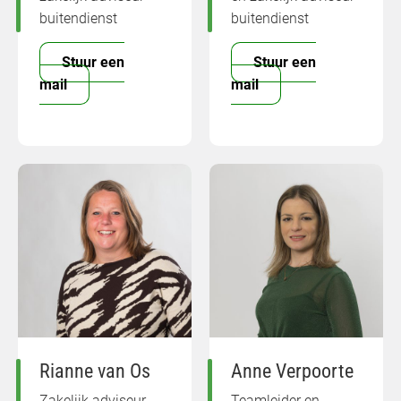
buitendienst
buitendienst
Stuur een
Stuur een
mail
mail
Rianne van Os
Anne Verpoorte
Zakelijk adviseur
Teamleider en