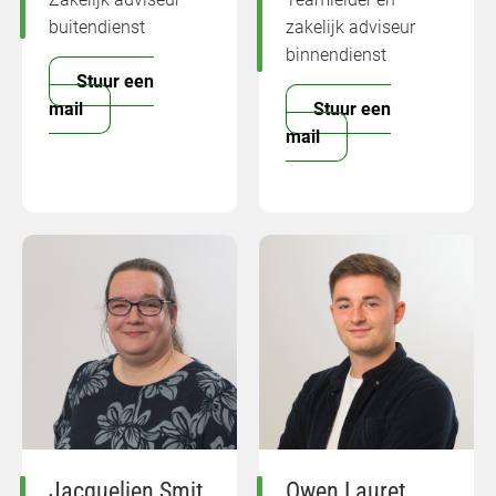
buitendienst
zakelijk adviseur
binnendienst
Stuur een
mail
Stuur een
mail
Jacquelien Smit
Owen Lauret