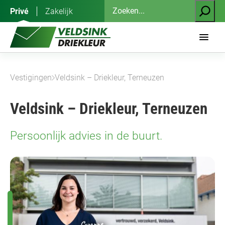
Ga
Zoeken
Privé
Zakelijk
naar
de
inhoud
Vestigingen
Veldsink – Driekleur, Terneuzen
Veldsink – Driekleur, Terneuzen
Persoonlijk advies in de buurt.