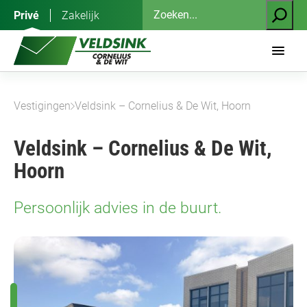
Ga
Zoeken
Privé
Zakelijk
naar
de
inhoud
Vestigingen
Veldsink – Cornelius & De Wit, Hoorn
Veldsink – Cornelius & De Wit,
Hoorn
Persoonlijk advies in de buurt.