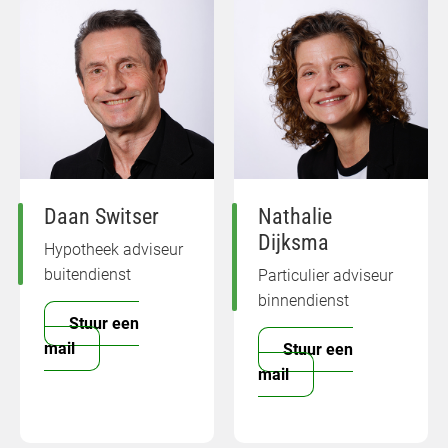
Daan Switser
Nathalie
Dijksma
Hypotheek adviseur
buitendienst
Particulier adviseur
binnendienst
Stuur een
mail
Stuur een
mail