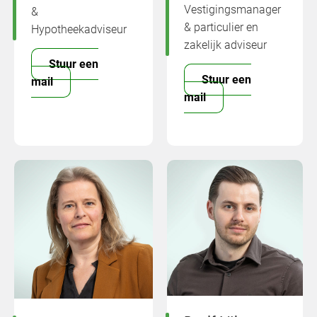
Vestigingsmanager
&
& particulier en
Hypotheekadviseur
zakelijk adviseur
Stuur een
Stuur een
mail
mail