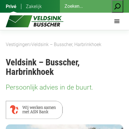
Ga
Zoeken
Privé
Zakelijk
naar
de
inhoud
Vestigingen
Veldsink – Busscher, Harbrinkhoek
Veldsink – Busscher,
Harbrinkhoek
Persoonlijk advies in de buurt.