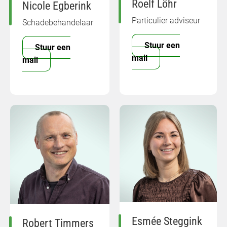
Roelf Löhr
Nicole Egberink
Particulier adviseur
Schadebehandelaar
Stuur een
Stuur een
mail
mail
Esmée Steggink
Robert Timmers