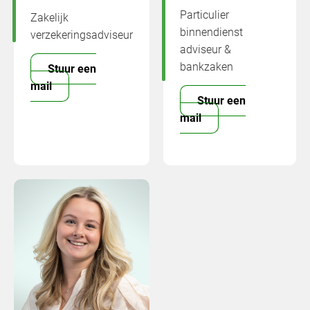
Particulier
Zakelijk
binnendienst
verzekeringsadviseur
adviseur &
bankzaken
Stuur een
mail
Stuur een
mail