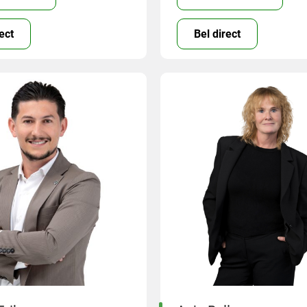
ect
Bel direct