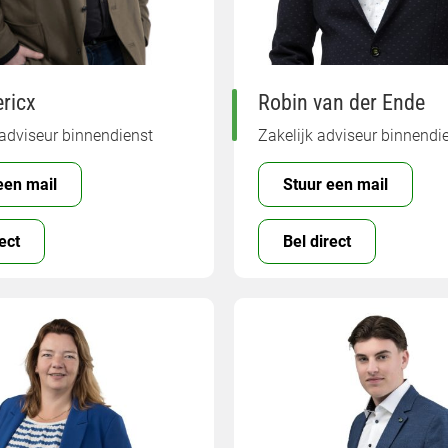
ricx
Robin van der Ende
adviseur binnendienst
Zakelijk adviseur binnendi
een mail
Stuur een mail
ect
Bel direct