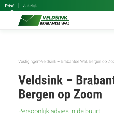
Ga
Privé
Zakelijk
naar
de
inhoud
Vestigingen
Veldsink – Brabantse Wal, Bergen op Z
Veldsink – Braban
Bergen op Zoom
Persoonlijk advies in de buurt.