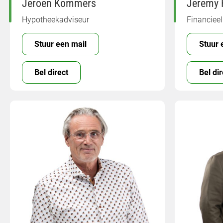
Jeroen Kommers
Jeremy 
Hypotheekadviseur
Financieel
Stuur een mail
Stuur 
Bel direct
Bel dir