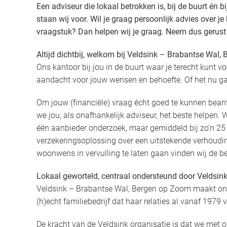
Een adviseur die lokaal betrokken is, bij de buurt én b
staan wij voor. Wil je graag persoonlijk advies over je
vraagstuk? Dan helpen wij je graag. Neem dus gerust
Altijd dichtbij, welkom bij Veldsink – Brabantse Wal
Ons kantoor bij jou in de buurt waar je terecht kunt vo
aandacht voor jouw wensen en behoefte. Of het nu gaa
Om jouw (financiële) vraag écht goed te kunnen beant
we jou, als onafhankelijk adviseur, het beste helpen. W
één aanbieder onderzoek, maar gemiddeld bij zo’n 25
verzekeringsoplossing over een uitstekende verhoudi
woonwens in vervulling te laten gaan vinden wij de b
Lokaal geworteld, centraal ondersteund door Veldsin
Veldsink – Brabantse Wal, Bergen op Zoom maakt onde
(h)echt familiebedrijf dat haar relaties al vanaf 1979 v
De kracht van de Veldsink organisatie is dat we met o