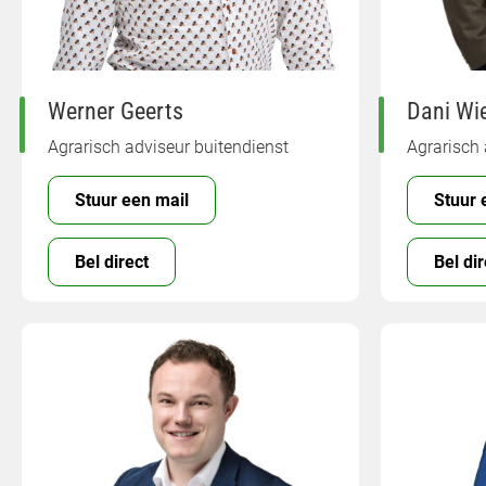
Werner Geerts
Dani Wie
Agrarisch adviseur buitendienst
Agrarisch 
Stuur een mail
Stuur 
Bel direct
Bel dir