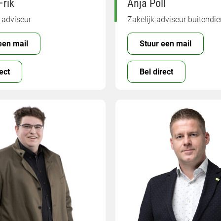
Frik
Anja Poll
 adviseur
Zakelijk adviseur buitendie
een mail
Stuur een mail
ect
Bel direct