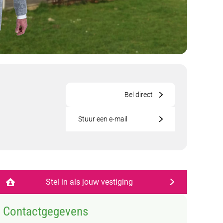
Bel direct
Stuur een e-mail
Stel in als jouw vestiging
Contactgegevens