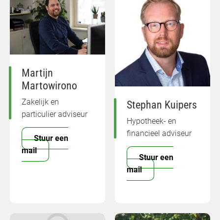
Martijn
Martowirono
Zakelijk en
Stephan Kuipers
particulier adviseur
Hypotheek- en
financieel adviseur
Stuur een
mail
Stuur een
mail