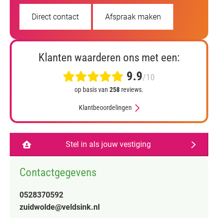
Direct contact
Afspraak maken
Klanten waarderen ons met een:
9.9
/10
op basis van
258
reviews.
Klantbeoordelingen
Stel in als jouw vestiging
Contactgegevens
0528370592
zuidwolde@veldsink.nl