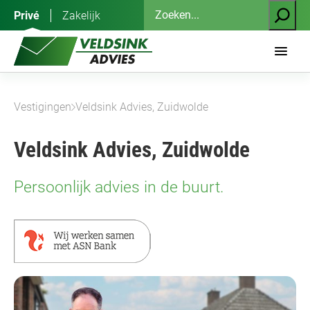
Ga
Zoeken
Privé
Zakelijk
naar
de
inhoud
Vestigingen
Veldsink Advies, Zuidwolde
Veldsink Advies, Zuidwolde
Persoonlijk advies in de buurt.