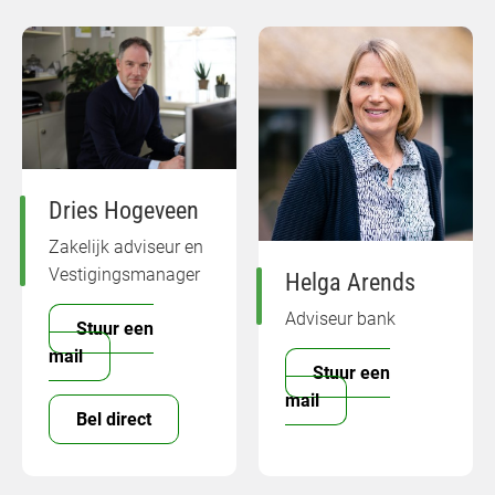
Dries Hogeveen
Zakelijk adviseur en
Vestigingsmanager
Helga Arends
Adviseur bank
Stuur een
mail
Stuur een
mail
Bel direct