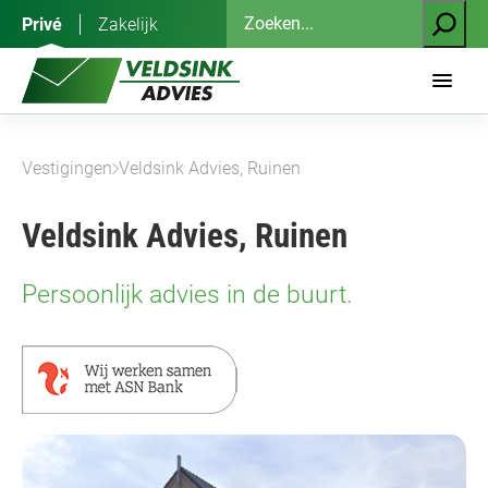
Ga
Zoeken
Privé
Zakelijk
naar
de
inhoud
Vestigingen
Veldsink Advies, Ruinen
Veldsink Advies, Ruinen
Persoonlijk advies in de buurt.