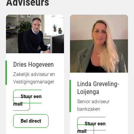
Adviseurs
Dries Hogeveen
Zakelijk adviseur en
Vestigingsmanager
Linda Greveling-
Loijenga
Stuur een
Senior adviseur
mail
bankzaken
Bel direct
Stuur een
mail