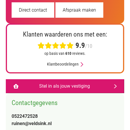
Direct contact
Afspraak maken
Klanten waarderen ons met een:
9.9
/10
op basis van
610
reviews.
Klantbeoordelingen
Stel in als jouw vestiging
Contactgegevens
0522472528
ruinen@veldsink.nl