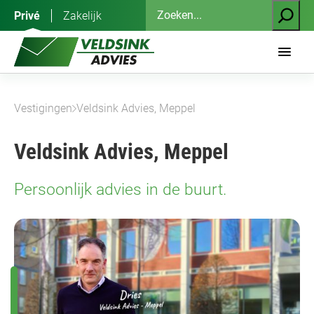
Ga
Zoeken
Privé
Zakelijk
naar
de
inhoud
Vestigingen
Veldsink Advies, Meppel
Veldsink Advies, Meppel
Persoonlijk advies in de buurt.