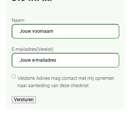
Naam
V
o
E-mailadres
(Vereist)
o
r
n
T
Veldsink Advies mag contact met mij opnemen
a
o
naar aanleiding van deze checklist.
a
e
m
Versturen
s
t
e
m
m