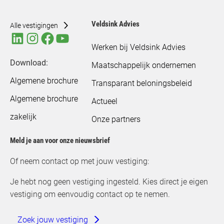
i
n
Veldsink Advies
Alle vestigingen
g
(
Werken bij Veldsink Advies
V
Download:
Maatschappelijk ondernemen
e
Algemene brochure
Transparant beloningsbeleid
r
e
Algemene brochure
Actueel
i
zakelijk
Onze partners
s
t
Meld je aan voor onze nieuwsbrief
)
Of neem contact op met jouw vestiging:
Je hebt nog geen vestiging ingesteld. Kies direct je eigen
vestiging om eenvoudig contact op te nemen.
Zoek jouw vestiging