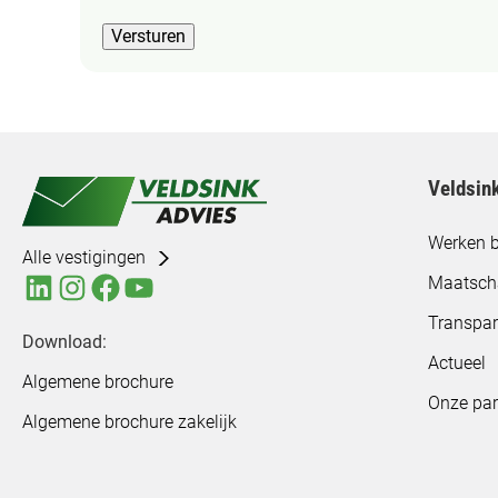
e
r
Versturen
s
n
t
a
e
a
m
m
m
i
Veldsin
n
g
Werken b
Alle vestigingen
(
Maatsch
V
e
Transpar
Download:
r
Actueel
e
Algemene brochure
i
Onze par
Algemene brochure zakelijk
s
t
)