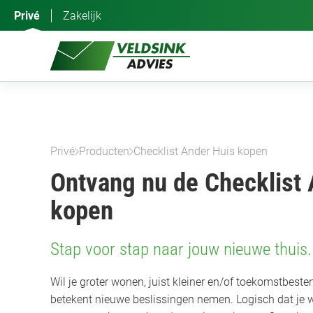
Ga
Privé
Zakelijk
naar
de
inhoud
Privé
Producten
Checklist Ander Huis kopen
Ontvang nu de Checklist 
kopen
Stap voor stap naar jouw nieuwe thuis.
Wil je groter wonen, juist kleiner en/of toekomstbest
betekent nieuwe beslissingen nemen. Logisch dat je 