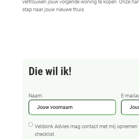
vertrouwen jouw volgende woning te kopen. Onze handi
stap naar jouw nieuwe thuis.
Die wil ik!
Naam
E-maila
V
T
o
Veldsink Advies mag contact met mij opnemen 
o
o
checklist.