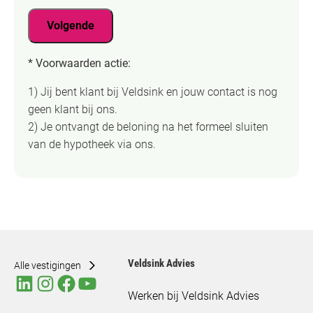
o
e
r
a
o
r
e
Volgende
i
n
(
i
l
n
V
s
* Voorwaarden actie:
a
u
e
t
d
m
r
)
1) Jij bent klant bij Veldsink en jouw contact is nog
r
m
e
geen klant bij ons.
e
e
i
2) Je ontvangt de beloning na het formeel sluiten
s
r
s
van de hypotheek via ons.
(
(
t
V
V
)
e
e
r
r
e
e
i
i
s
s
Veldsink Advies
Alle vestigingen
t
t
Werken bij Veldsink Advies
)
)