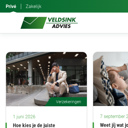
Ga
Privé
Zakelijk
naar
de
inhoud
Verzekeringen
7 september 
1 juni 2026
Weet jíj wat 
Hoe kies je de juiste