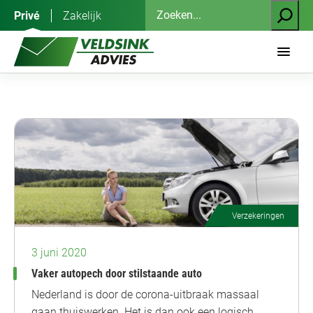
Ga
Zoeken
Privé
Zakelijk
naar
de
inhoud
Verzekeringen
3 juni 2020
Vaker autopech door stilstaande auto
Nederland is door de corona-uitbraak massaal
gaan thuiswerken. Het is dan ook een logisch