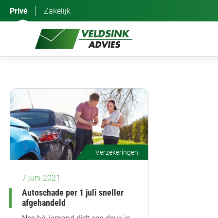
Ga
Privé
Zakelijk
naar
de
inhoud
Verzekeringen
7 juni 2021
Autoschade per 1 juli sneller
afgehandeld