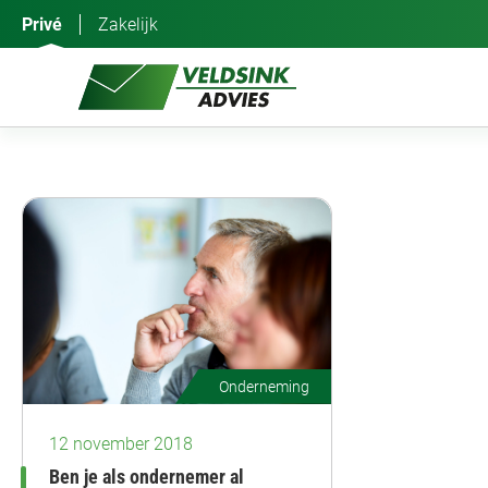
Ga
Privé
Zakelijk
naar
de
inhoud
Onderneming
12 november 2018
Ben je als ondernemer al