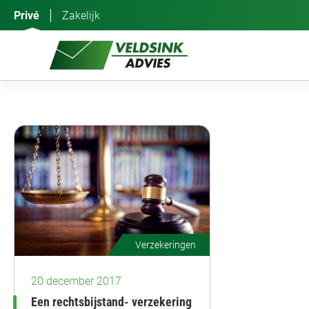
Ga
Privé
Zakelijk
naar
de
inhoud
Verzekeringen
20 december 2017
Een rechtsbijstand- verzekering