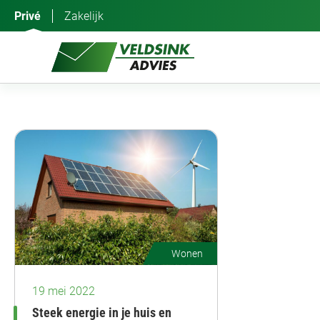
Ga
Privé
Zakelijk
naar
de
inhoud
Wonen
19 mei 2022
Steek energie in je huis en