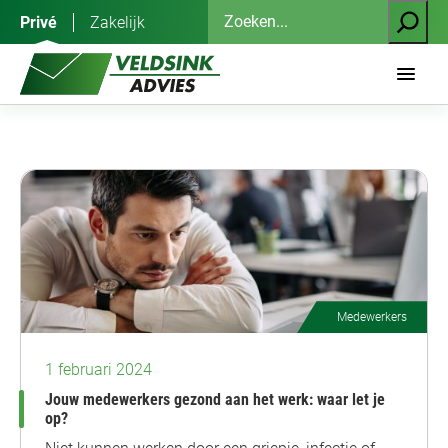
Ga
Zoeken
Privé
Zakelijk
naar
de
inhoud
Medewerkers
1 februari 2024
Jouw medewerkers gezond aan het werk: waar let je
op?