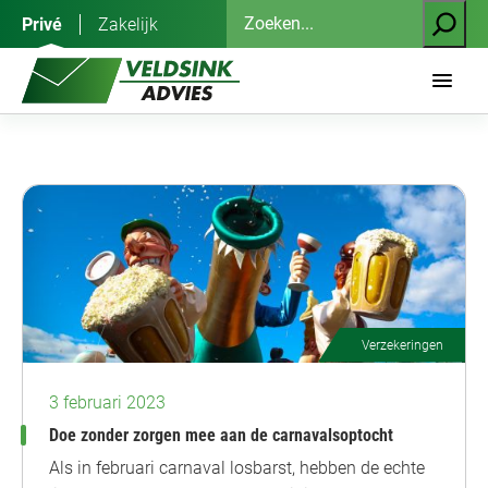
Ga
Zoeken
Privé
Zakelijk
naar
de
inhoud
Verzekeringen
3 februari 2023
Doe zonder zorgen mee aan de carnavalsoptocht
Als in februari carnaval losbarst, hebben de echte