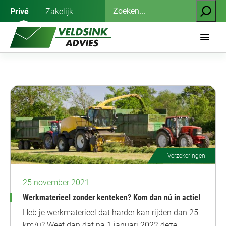
Ga
Zoeken
Privé
Zakelijk
naar
de
inhoud
Verzekeringen
25 november 2021
Werkmaterieel zonder kenteken? Kom dan nú in actie!
Heb je werkmaterieel dat harder kan rijden dan 25
km/u? Weet dan dat na 1 januari 2022 deze